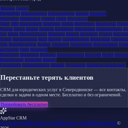
Москва
Санкт-
Петербург
Новосибирск
Екатеринбург
Казань
Нижний
Новгород
Челябинск
Самара
Омск
Ростов-на-
Дону
Уфа
Красноярск
Воронеж
Пермь
Волгоград
Краснодар
Сара
Челны
Пенза
Киров
Липецк
Балашиха
Чебоксары
Калининград
Ту
Удэ
Тверь
Магнитогорск
Иваново
Брянск
Белгород
Сургут
Влади
Тагил
Архангельск
Чита
Калуга
Симферополь
Волжский
Смоленс
Ола
Новороссийск
Химки
Таганрог
Сыктывкар
Владикавказ
Сева
на-Амуре
Орёл
Великий
Новгород
Норильск
Нальчик
Благовещенск
Королёв
Псков
Мыти
Камчатский
Армавир
Южно-
Сахалинск
Северодвинск
Абакан
Уссурийск
Каменск-Уральский
Перестаньте терять клиентов
CRM для юридических услуг в Северодвинске — все контакты,
сделки и задачи в одном месте. Бесплатно и без ограничений.
Попробовать бесплатно
AppStar CRM
Что такое CRM
Сущности CRM
Почему AppStar
Интеграции
©