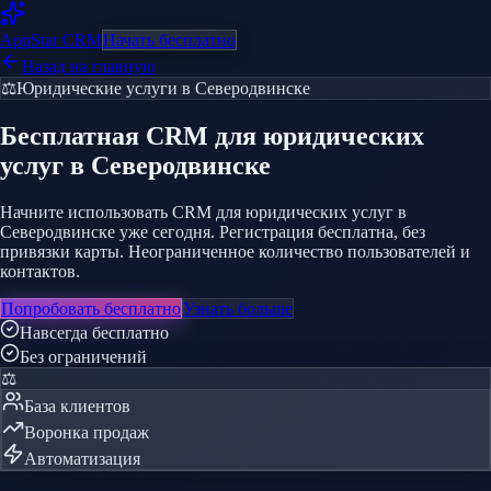
AppStar
CRM
Начать бесплатно
Назад на главную
⚖️
Юридические услуги
в Северодвинске
Бесплатная CRM
для юридических
услуг
в Северодвинске
Начните использовать CRM для юридических услуг в
Северодвинске уже сегодня. Регистрация бесплатна, без
привязки карты. Неограниченное количество пользователей и
контактов.
Попробовать бесплатно
Узнать больше
Навсегда бесплатно
Без ограничений
⚖️
База клиентов
Воронка продаж
Автоматизация