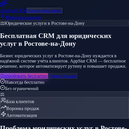
AppStar
CRM
Начать бесплатно
Назад на главную
⚖️
Юридические услуги
в Ростове-на-Дону
Бесплатная CRM
для юридических
услуг
в Ростове-на-Дону
Бизнес юридических услуг в Ростове-на-Дону нуждается в
надёжной системе учёта клиентов. AppStar CRM — бесплатное
решение, которое автоматизирует рутину и повышает продажи.
Попробовать бесплатно
Узнать больше
Навсегда бесплатно
Без ограничений
⚖️
База клиентов
Воронка продаж
Автоматизация
Проблема
юридических услуг
в Ростове-