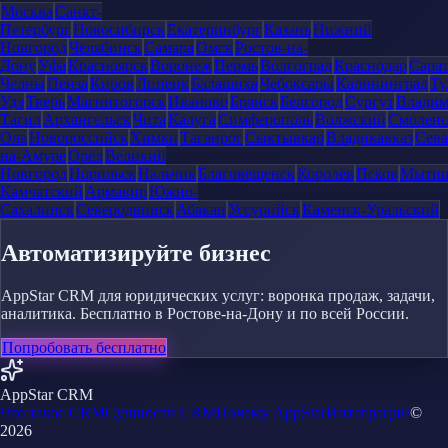
Москва
Санкт-
Петербург
Новосибирск
Екатеринбург
Казань
Нижний
Новгород
Челябинск
Самара
Омск
Ростов-на-
Дону
Уфа
Красноярск
Воронеж
Пермь
Волгоград
Краснодар
Сара
Челны
Пенза
Киров
Липецк
Балашиха
Чебоксары
Калининград
Ту
Удэ
Тверь
Магнитогорск
Иваново
Брянск
Белгород
Сургут
Влади
Тагил
Архангельск
Чита
Калуга
Симферополь
Волжский
Смоленс
Ола
Новороссийск
Химки
Таганрог
Сыктывкар
Владикавказ
Сева
на-Амуре
Орёл
Великий
Новгород
Норильск
Нальчик
Благовещенск
Королёв
Псков
Мыти
Камчатский
Армавир
Южно-
Сахалинск
Северодвинск
Абакан
Уссурийск
Каменск-Уральский
Автоматизируйте бизнес
AppStar CRM для юридических услуг: воронка продаж, задачи,
аналитика. Бесплатно в Ростове-на-Дону и по всей России.
Попробовать бесплатно
AppStar CRM
Что такое CRM
Сущности CRM
Почему AppStar
Интеграции
©
2026