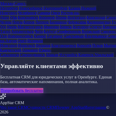
Москва
Санкт-
Петербург
Новосибирск
Екатеринбург
Казань
Нижний
Новгород
Челябинск
Самара
Омск
Ростов-на-
Дону
Уфа
Красноярск
Воронеж
Пермь
Волгоград
Краснодар
Сара
Челны
Пенза
Киров
Липецк
Балашиха
Чебоксары
Калининград
Ту
Удэ
Тверь
Магнитогорск
Иваново
Брянск
Белгород
Сургут
Влади
Тагил
Архангельск
Чита
Калуга
Симферополь
Волжский
Смоленс
Ола
Новороссийск
Химки
Таганрог
Сыктывкар
Владикавказ
Сева
на-Амуре
Орёл
Великий
Новгород
Норильск
Нальчик
Благовещенск
Королёв
Псков
Мыти
Камчатский
Армавир
Южно-
Сахалинск
Северодвинск
Абакан
Уссурийск
Каменск-Уральский
Управляйте клиентами эффективно
Бесплатная CRM для юридических услуг в Оренбурге. Единая
база, автоматические напоминания, полная аналитика.
Попробовать бесплатно
AppStar CRM
Что такое CRM
Сущности CRM
Почему AppStar
Интеграции
©
2026