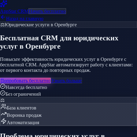
AppStar
CRM
Начать бесплатно
Назад на главную
⚖️
Юридические услуги
в Оренбурге
Бесплатная CRM
для юридических
услуг
в Оренбурге
Повысьте эффективность юридических услуг в Оренбурге с
бесплатной CRM. AppStar автоматизирует работу с клиентами:
от первого контакта до повторных продаж.
Попробовать бесплатно
Узнать больше
Навсегда бесплатно
Без ограничений
⚖️
База клиентов
Воронка продаж
Автоматизация
Проблема
юридических услуг
в