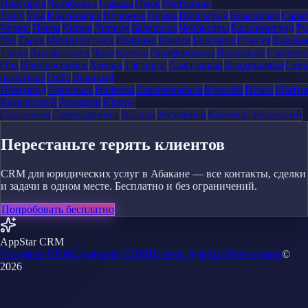
Новгород
Челябинск
Самара
Омск
Ростов-на-
Дону
Уфа
Красноярск
Воронеж
Пермь
Волгоград
Краснодар
Сара
Челны
Пенза
Киров
Липецк
Балашиха
Чебоксары
Калининград
Ту
Удэ
Тверь
Магнитогорск
Иваново
Брянск
Белгород
Сургут
Влади
Тагил
Архангельск
Чита
Калуга
Симферополь
Волжский
Смоленс
Ола
Новороссийск
Химки
Таганрог
Сыктывкар
Владикавказ
Сева
на-Амуре
Орёл
Великий
Новгород
Норильск
Нальчик
Благовещенск
Королёв
Псков
Мыти
Камчатский
Армавир
Южно-
Сахалинск
Северодвинск
Абакан
Уссурийск
Каменск-Уральский
Перестаньте терять клиентов
CRM для юридических услуг в Абакане — все контакты, сделки
и задачи в одном месте. Бесплатно и без ограничений.
Попробовать бесплатно
AppStar CRM
Что такое CRM
Сущности CRM
Почему AppStar
Интеграции
©
2026