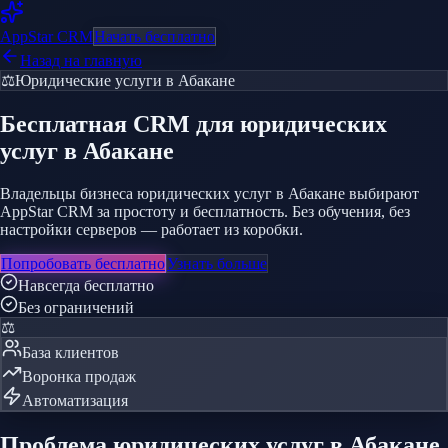
AppStar
CRM
Начать бесплатно
Назад на главную
⚖️
Юридические услуги
в Абакане
Бесплатная CRM
для юридических
услуг
в Абакане
Владельцы бизнеса юридических услуг в Абакане выбирают
AppStar CRM за простоту и бесплатность. Без обучения, без
настройки серверов — работает из коробки.
Попробовать бесплатно
Узнать больше
Навсегда бесплатно
Без ограничений
⚖️
База клиентов
Воронка продаж
Автоматизация
Проблема
юридических услуг
в Абакане