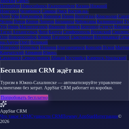
Москва
Санкт-
Петербург
Новосибирск
Екатеринбург
Казань
Нижний
Новгород
Челябинск
Самара
Омск
Ростов-на-
Дону
Уфа
Красноярск
Воронеж
Пермь
Волгоград
Краснодар
Сара
Челны
Пенза
Киров
Липецк
Балашиха
Чебоксары
Калининград
Ту
Удэ
Тверь
Магнитогорск
Иваново
Брянск
Белгород
Сургут
Влади
Тагил
Архангельск
Чита
Калуга
Симферополь
Волжский
Смоленс
Ола
Новороссийск
Химки
Таганрог
Сыктывкар
Владикавказ
Сева
на-Амуре
Орёл
Великий
Новгород
Норильск
Нальчик
Благовещенск
Королёв
Псков
Мыти
Камчатский
Армавир
Южно-
Сахалинск
Северодвинск
Абакан
Уссурийск
Каменск-Уральский
Бесплатная CRM ждёт вас
Туризм в Южно-Сахалинске — автоматизируйте управление
клиентами без затрат. AppStar CRM работает из коробки.
Попробовать бесплатно
AppStar CRM
Что такое CRM
Сущности CRM
Почему AppStar
Интеграции
©
2026