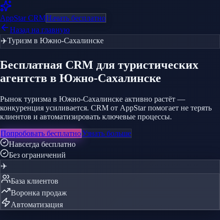
AppStar
CRM
Начать бесплатно
Назад на главную
✈️
Туризм
в Южно-Сахалинске
Бесплатная CRM
для туристических
агентств
в Южно-Сахалинске
Рынок туризма в Южно-Сахалинске активно растёт —
конкуренция усиливается. CRM от AppStar помогает не терять
клиентов и автоматизировать ключевые процессы.
Попробовать бесплатно
Узнать больше
Навсегда бесплатно
Без ограничений
✈️
База клиентов
Воронка продаж
Автоматизация