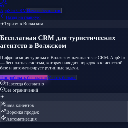
AppStar
CRM
Начать бесплатно
Назад на главную
✈️
Туризм
в Волжском
Бесплатная CRM
для туристических
агентств
в Волжском
Цифровизация туризма в Волжском начинается с CRM. AppStar
— бесплатная система, которая наводит порядок в клиентской
базе и автоматизирует рутинные задачи.
Попробовать бесплатно
Узнать больше
Навсегда бесплатно
Без ограничений
✈️
База клиентов
Воронка продаж
Автоматизация