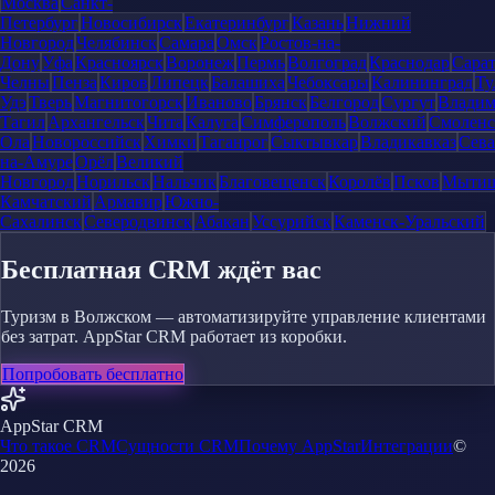
Москва
Санкт-
Петербург
Новосибирск
Екатеринбург
Казань
Нижний
Новгород
Челябинск
Самара
Омск
Ростов-на-
Дону
Уфа
Красноярск
Воронеж
Пермь
Волгоград
Краснодар
Сара
Челны
Пенза
Киров
Липецк
Балашиха
Чебоксары
Калининград
Ту
Удэ
Тверь
Магнитогорск
Иваново
Брянск
Белгород
Сургут
Влади
Тагил
Архангельск
Чита
Калуга
Симферополь
Волжский
Смоленс
Ола
Новороссийск
Химки
Таганрог
Сыктывкар
Владикавказ
Сева
на-Амуре
Орёл
Великий
Новгород
Норильск
Нальчик
Благовещенск
Королёв
Псков
Мыти
Камчатский
Армавир
Южно-
Сахалинск
Северодвинск
Абакан
Уссурийск
Каменск-Уральский
Бесплатная CRM ждёт вас
Туризм в Волжском — автоматизируйте управление клиентами
без затрат. AppStar CRM работает из коробки.
Попробовать бесплатно
AppStar CRM
Что такое CRM
Сущности CRM
Почему AppStar
Интеграции
©
2026