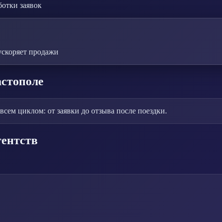
ботки заявок
ускоряет продажи
астополе
сем циклом: от заявки до отзыва после поездки.
гентств