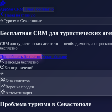
AppStar
CRM
Начать бесплатно
Назад на главную
✈️
Туризм
в Севастополе
Бесплатная CRM
для туристических аге
CRM для туристических агентств — необходимость, а не роско
бесплатно.
Попробовать бесплатно
Узнать больше
Навсегда бесплатно
Без ограничений
✈️
База клиентов
Воронка продаж
Автоматизация
Проблема
туризма
в Севастополе