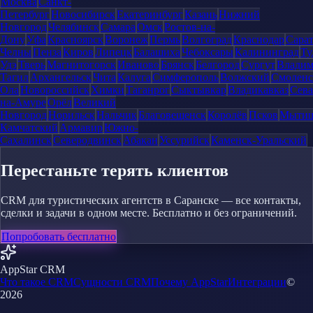
Москва
Санкт-
Петербург
Новосибирск
Екатеринбург
Казань
Нижний
Новгород
Челябинск
Самара
Омск
Ростов-на-
Дону
Уфа
Красноярск
Воронеж
Пермь
Волгоград
Краснодар
Сара
Челны
Пенза
Киров
Липецк
Балашиха
Чебоксары
Калининград
Ту
Удэ
Тверь
Магнитогорск
Иваново
Брянск
Белгород
Сургут
Влади
Тагил
Архангельск
Чита
Калуга
Симферополь
Волжский
Смоленс
Ола
Новороссийск
Химки
Таганрог
Сыктывкар
Владикавказ
Сева
на-Амуре
Орёл
Великий
Новгород
Норильск
Нальчик
Благовещенск
Королёв
Псков
Мыти
Камчатский
Армавир
Южно-
Сахалинск
Северодвинск
Абакан
Уссурийск
Каменск-Уральский
Перестаньте терять клиентов
CRM для туристических агентств в Саранске — все контакты,
сделки и задачи в одном месте. Бесплатно и без ограничений.
Попробовать бесплатно
AppStar CRM
Что такое CRM
Сущности CRM
Почему AppStar
Интеграции
©
2026