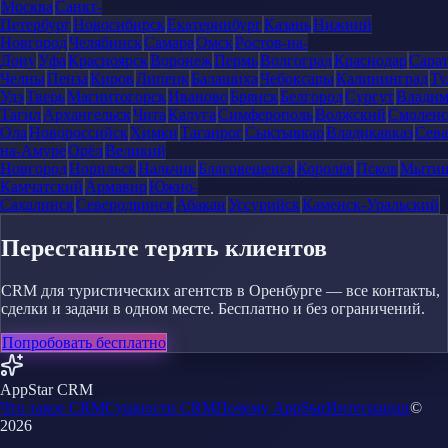
Москва
Санкт-
Петербург
Новосибирск
Екатеринбург
Казань
Нижний
Новгород
Челябинск
Самара
Омск
Ростов-на-
Дону
Уфа
Красноярск
Воронеж
Пермь
Волгоград
Краснодар
Сара
Челны
Пенза
Киров
Липецк
Балашиха
Чебоксары
Калининград
Ту
Удэ
Тверь
Магнитогорск
Иваново
Брянск
Белгород
Сургут
Влади
Тагил
Архангельск
Чита
Калуга
Симферополь
Волжский
Смоленс
Ола
Новороссийск
Химки
Таганрог
Сыктывкар
Владикавказ
Сева
на-Амуре
Орёл
Великий
Новгород
Норильск
Нальчик
Благовещенск
Королёв
Псков
Мыти
Камчатский
Армавир
Южно-
Сахалинск
Северодвинск
Абакан
Уссурийск
Каменск-Уральский
Перестаньте терять клиентов
CRM для туристических агентств в Оренбурге — все контакты,
сделки и задачи в одном месте. Бесплатно и без ограничений.
Попробовать бесплатно
AppStar CRM
Что такое CRM
Сущности CRM
Почему AppStar
Интеграции
©
2026