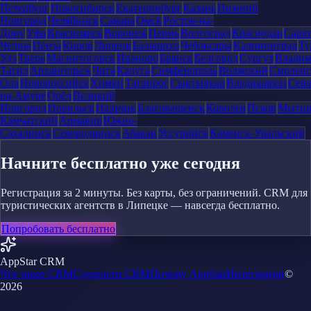
Петербург
Новосибирск
Екатеринбург
Казань
Нижний
Новгород
Челябинск
Самара
Омск
Ростов-на-
Дону
Уфа
Красноярск
Воронеж
Пермь
Волгоград
Краснодар
Сара
Челны
Пенза
Киров
Липецк
Балашиха
Чебоксары
Калининград
Ту
Удэ
Тверь
Магнитогорск
Иваново
Брянск
Белгород
Сургут
Влади
Тагил
Архангельск
Чита
Калуга
Симферополь
Волжский
Смоленс
Ола
Новороссийск
Химки
Таганрог
Сыктывкар
Владикавказ
Сева
на-Амуре
Орёл
Великий
Новгород
Норильск
Нальчик
Благовещенск
Королёв
Псков
Мыти
Камчатский
Армавир
Южно-
Сахалинск
Северодвинск
Абакан
Уссурийск
Каменск-Уральский
Начните бесплатно уже сегодня
Регистрация за 2 минуты. Без карты, без ограничений. CRM для
туристических агентств в Липецке — навсегда бесплатно.
Попробовать бесплатно
AppStar CRM
Что такое CRM
Сущности CRM
Почему AppStar
Интеграции
©
2026