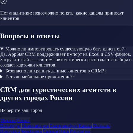
Нет аналитики: невозможно понять, какие каналы приносят
клиентов
Вопросы и ответы
Можно ли импортировать существующую базу клиентов?
+
Да, AppStar CRM поддерживает импорт из Excel и CSV-файлов.
Загрузите файл — система автоматически распознает столбцы и
создаст карточки клиентов.
Безопасно ли хранить данные клиентов в CRM?
+
Есть ли мобильное приложение?
+
CRM
для туристических агентств
в
других городах России
Выберите ваш город
Москва
Санкт-
Петербург
Новосибирск
Екатеринбург
Казань
Нижний
Новгород
Челябинск
Самара
Омск
Ростов-на-