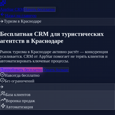
AppStar
CRM
Начать бесплатно
Назад на главную
✈️
Туризм
в Краснодаре
Бесплатная CRM
для туристических
агентств
в Краснодаре
Рынок туризма в Краснодаре активно растёт — конкуренция
усиливается. CRM от AppStar помогает не терять клиентов и
автоматизировать ключевые процессы.
Попробовать бесплатно
Узнать больше
Навсегда бесплатно
Без ограничений
✈️
База клиентов
Воронка продаж
Автоматизация