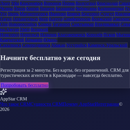
Дону
Уфа
Красноярск
Воронеж
Пермь
Волгоград
Краснодар
Сара
Челны
Пенза
Киров
Липецк
Балашиха
Чебоксары
Калининград
Ту
Удэ
Тверь
Магнитогорск
Иваново
Брянск
Белгород
Сургут
Влади
Тагил
Архангельск
Чита
Калуга
Симферополь
Волжский
Смоленс
Ола
Новороссийск
Химки
Таганрог
Сыктывкар
Владикавказ
Сева
на-Амуре
Орёл
Великий
Новгород
Норильск
Нальчик
Благовещенск
Королёв
Псков
Мыти
Камчатский
Армавир
Южно-
Сахалинск
Северодвинск
Абакан
Уссурийск
Каменск-Уральский
Начните бесплатно уже сегодня
Регистрация за 2 минуты. Без карты, без ограничений. CRM для
туристических агентств в Краснодаре — навсегда бесплатно.
Попробовать бесплатно
AppStar CRM
Что такое CRM
Сущности CRM
Почему AppStar
Интеграции
©
2026