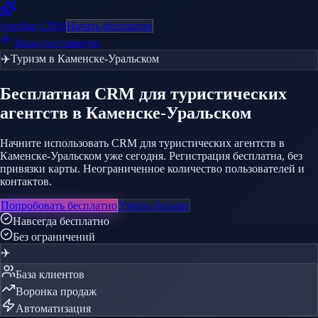
AppStar
CRM
Начать бесплатно
Назад на главную
✈️
Туризм
в Каменске-Уральском
Бесплатная CRM
для туристических
агентств
в Каменске-Уральском
Начните использовать CRM для туристических агентств в
Каменске-Уральском уже сегодня. Регистрация бесплатна, без
привязки карты. Неограниченное количество пользователей и
контактов.
Попробовать бесплатно
Узнать больше
Навсегда бесплатно
Без ограничений
✈️
База клиентов
Воронка продаж
Автоматизация