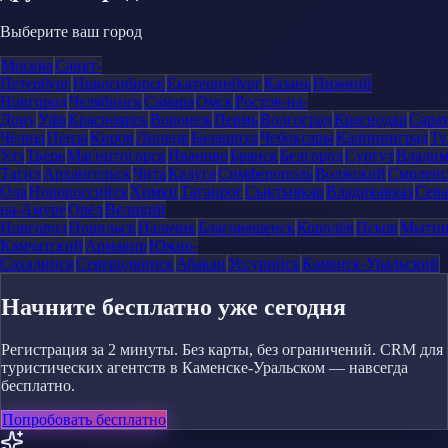
Выберите ваш город
Москва
Санкт-
Петербург
Новосибирск
Екатеринбург
Казань
Нижний
Новгород
Челябинск
Самара
Омск
Ростов-на-
Дону
Уфа
Красноярск
Воронеж
Пермь
Волгоград
Краснодар
Сара
Челны
Пенза
Киров
Липецк
Балашиха
Чебоксары
Калининград
Ту
Удэ
Тверь
Магнитогорск
Иваново
Брянск
Белгород
Сургут
Влади
Тагил
Архангельск
Чита
Калуга
Симферополь
Волжский
Смоленс
Ола
Новороссийск
Химки
Таганрог
Сыктывкар
Владикавказ
Сева
на-Амуре
Орёл
Великий
Новгород
Норильск
Нальчик
Благовещенск
Королёв
Псков
Мыти
Камчатский
Армавир
Южно-
Сахалинск
Северодвинск
Абакан
Уссурийск
Каменск-Уральский
Начните бесплатно уже сегодня
Регистрация за 2 минуты. Без карты, без ограничений. CRM для
туристических агентств в Каменске-Уральском — навсегда
бесплатно.
Попробовать бесплатно