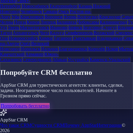
Москва
Санкт-
Петербург
Новосибирск
Екатеринбург
Казань
Нижний
Новгород
Челябинск
Самара
Омск
Ростов-на-
Дону
Уфа
Красноярск
Воронеж
Пермь
Волгоград
Краснодар
Сара
Челны
Пенза
Киров
Липецк
Балашиха
Чебоксары
Калининград
Ту
Удэ
Тверь
Магнитогорск
Иваново
Брянск
Белгород
Сургут
Влади
Тагил
Архангельск
Чита
Калуга
Симферополь
Волжский
Смоленс
Ола
Новороссийск
Химки
Таганрог
Сыктывкар
Владикавказ
Сева
на-Амуре
Орёл
Великий
Новгород
Норильск
Нальчик
Благовещенск
Королёв
Псков
Мыти
Камчатский
Армавир
Южно-
Сахалинск
Северодвинск
Абакан
Уссурийск
Каменск-Уральский
Попробуйте CRM бесплатно
AppStar CRM для туристических агентств: клиенты, сделки,
задачи. Неограниченное число пользователей. Начните в
Грозном прямо сейчас.
Попробовать бесплатно
AppStar CRM
Что такое CRM
Сущности CRM
Почему AppStar
Интеграции
©
2026