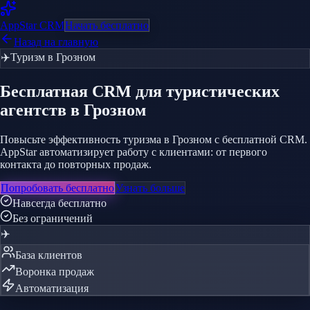
AppStar
CRM
Начать бесплатно
Назад на главную
✈️
Туризм
в Грозном
Бесплатная CRM
для туристических
агентств
в Грозном
Повысьте эффективность туризма в Грозном с бесплатной CRM.
AppStar автоматизирует работу с клиентами: от первого
контакта до повторных продаж.
Попробовать бесплатно
Узнать больше
Навсегда бесплатно
Без ограничений
✈️
База клиентов
Воронка продаж
Автоматизация