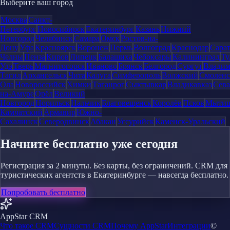
Выберите ваш город
Москва
Санкт-
Петербург
Новосибирск
Екатеринбург
Казань
Нижний
Новгород
Челябинск
Самара
Омск
Ростов-на-
Дону
Уфа
Красноярск
Воронеж
Пермь
Волгоград
Краснодар
Сара
Челны
Пенза
Киров
Липецк
Балашиха
Чебоксары
Калининград
Ту
Удэ
Тверь
Магнитогорск
Иваново
Брянск
Белгород
Сургут
Влади
Тагил
Архангельск
Чита
Калуга
Симферополь
Волжский
Смоленс
Ола
Новороссийск
Химки
Таганрог
Сыктывкар
Владикавказ
Сева
на-Амуре
Орёл
Великий
Новгород
Норильск
Нальчик
Благовещенск
Королёв
Псков
Мыти
Камчатский
Армавир
Южно-
Сахалинск
Северодвинск
Абакан
Уссурийск
Каменск-Уральский
Начните бесплатно уже сегодня
Регистрация за 2 минуты. Без карты, без ограничений. CRM для
туристических агентств в Екатеринбурге — навсегда бесплатно.
Попробовать бесплатно
AppStar CRM
Что такое CRM
Сущности CRM
Почему AppStar
Интеграции
©