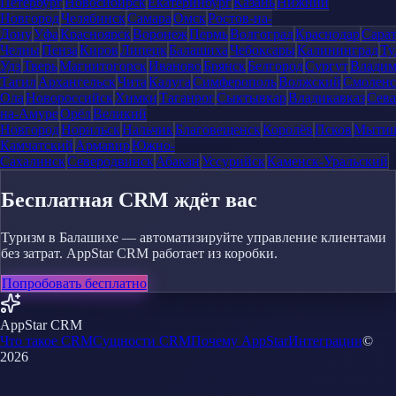
Петербург
Новосибирск
Екатеринбург
Казань
Нижний
Новгород
Челябинск
Самара
Омск
Ростов-на-
Дону
Уфа
Красноярск
Воронеж
Пермь
Волгоград
Краснодар
Сара
Челны
Пенза
Киров
Липецк
Балашиха
Чебоксары
Калининград
Ту
Удэ
Тверь
Магнитогорск
Иваново
Брянск
Белгород
Сургут
Влади
Тагил
Архангельск
Чита
Калуга
Симферополь
Волжский
Смоленс
Ола
Новороссийск
Химки
Таганрог
Сыктывкар
Владикавказ
Сева
на-Амуре
Орёл
Великий
Новгород
Норильск
Нальчик
Благовещенск
Королёв
Псков
Мыти
Камчатский
Армавир
Южно-
Сахалинск
Северодвинск
Абакан
Уссурийск
Каменск-Уральский
Бесплатная CRM ждёт вас
Туризм в Балашихе — автоматизируйте управление клиентами
без затрат. AppStar CRM работает из коробки.
Попробовать бесплатно
AppStar CRM
Что такое CRM
Сущности CRM
Почему AppStar
Интеграции
©
2026