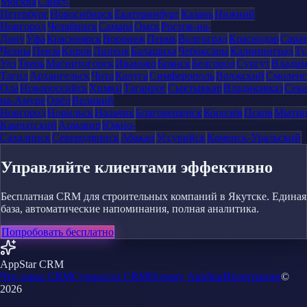
Москва
Санкт-
Петербург
Новосибирск
Екатеринбург
Казань
Нижний
Новгород
Челябинск
Самара
Омск
Ростов-на-
Дону
Уфа
Красноярск
Воронеж
Пермь
Волгоград
Краснодар
Сара
Челны
Пенза
Киров
Липецк
Балашиха
Чебоксары
Калининград
Ту
Удэ
Тверь
Магнитогорск
Иваново
Брянск
Белгород
Сургут
Влади
Тагил
Архангельск
Чита
Калуга
Симферополь
Волжский
Смоленс
Ола
Новороссийск
Химки
Таганрог
Сыктывкар
Владикавказ
Сева
на-Амуре
Орёл
Великий
Новгород
Норильск
Нальчик
Благовещенск
Королёв
Псков
Мыти
Камчатский
Армавир
Южно-
Сахалинск
Северодвинск
Абакан
Уссурийск
Каменск-Уральский
Управляйте клиентами эффективно
Бесплатная CRM для строительных компаний в Якутске. Единая
база, автоматические напоминания, полная аналитика.
Попробовать бесплатно
AppStar CRM
Что такое CRM
Сущности CRM
Почему AppStar
Интеграции
©
2026