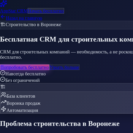
AppStar
CRM
Начать бесплатно
Назад на главную
🏗️
Строительство
в Воронеже
Бесплатная CRM
для строительных ко
CRM для строительных компаний — необходимость, а не роскош
бесплатно.
Попробовать бесплатно
Узнать больше
Навсегда бесплатно
Без ограничений
🏗️
База клиентов
Воронка продаж
Автоматизация
Проблема
строительства
в Воронеже