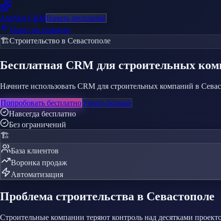
AppStar
CRM
Начать бесплатно
Назад на главную
🏗️
Строительство
в Севастополе
Бесплатная CRM
для строительных ко
Начните использовать CRM для строительных компаний в Севасто
Попробовать бесплатно
Узнать больше
Навсегда бесплатно
Без ограничений
🏗️
База клиентов
Воронка продаж
Автоматизация
Проблема
строительства
в Севастополе
Строительные компании теряют контроль над десятками проект