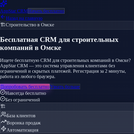
AppStar
CRM
Начать бесплатно
Назад на главную
🏗️
Строительство
в Омске
Бесплатная CRM
для строительных
компаний
в Омске
Ищете бесплатную CRM для строительных компаний в Омске?
AppStar CRM — это система управления клиентами без
ограничений и скрытых платежей. Регистрация за 2 минуты,
работа из любого браузера.
Попробовать бесплатно
Узнать больше
Навсегда бесплатно
Без ограничений
🏗️
База клиентов
Воронка продаж
Автоматизация