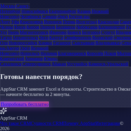
Москва
Санкт-
Петербург
Новосибирск
Екатеринбург
Казань
Нижний
Новгород
Челябинск
Самара
Омск
Ростов-на-
Дону
Уфа
Красноярск
Воронеж
Пермь
Волгоград
Краснодар
Сара
Челны
Пенза
Киров
Липецк
Балашиха
Чебоксары
Калининград
Ту
Удэ
Тверь
Магнитогорск
Иваново
Брянск
Белгород
Сургут
Влади
Тагил
Архангельск
Чита
Калуга
Симферополь
Волжский
Смоленс
Ола
Новороссийск
Химки
Таганрог
Сыктывкар
Владикавказ
Сева
на-Амуре
Орёл
Великий
Новгород
Норильск
Нальчик
Благовещенск
Королёв
Псков
Мыти
Камчатский
Армавир
Южно-
Сахалинск
Северодвинск
Абакан
Уссурийск
Каменск-Уральский
Готовы навести порядок?
AppStar CRM заменит Excel и блокноты. Строительство в Омске
— начните бесплатно за 2 минуты.
Попробовать бесплатно
AppStar CRM
Что такое CRM
Сущности CRM
Почему AppStar
Интеграции
©
2026