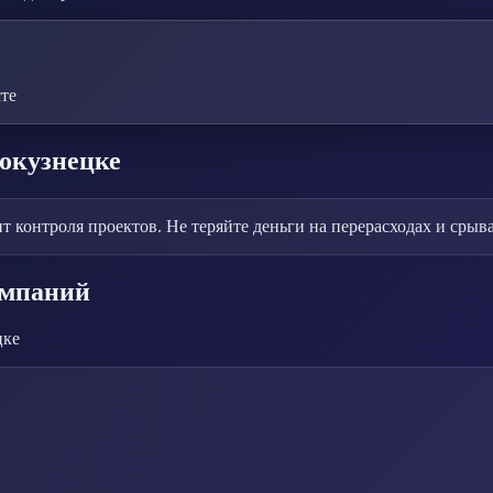
те
окузнецке
онтроля проектов. Не теряйте деньги на перерасходах и срыва
омпаний
цке