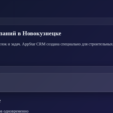
мпаний
в Новокузнецке
делок и задач. AppStar CRM создана специально для строительн
е
ов одновременно