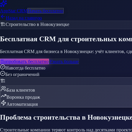
AppStar
CRM
Начать бесплатно
Назад на главную
🏗️
Строительство
в Новокузнецке
Бесплатная CRM
для строительных ко
Бесплатная CRM для бизнеса в Новокузнецке: учёт клиентов, с
Попробовать бесплатно
Узнать больше
Навсегда бесплатно
Без ограничений
🏗️
База клиентов
Воронка продаж
Автоматизация
Проблема
строительства
в Новокузнецк
Строительные компании теряют контроль над десятками проект