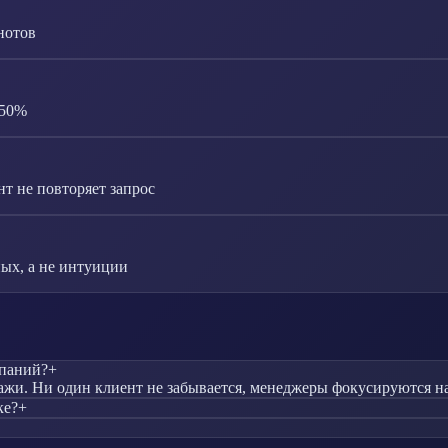
нотов
-50%
т не повторяет запрос
ых, а не интуиции
мпаний?
+
жи. Ни один клиент не забывается, менеджеры фокусируются на 
ке?
+