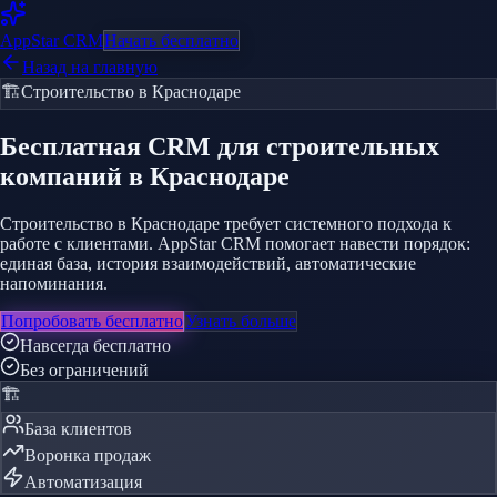
AppStar
CRM
Начать бесплатно
Назад на главную
🏗️
Строительство
в Краснодаре
Бесплатная CRM
для строительных
компаний
в Краснодаре
Строительство в Краснодаре требует системного подхода к
работе с клиентами. AppStar CRM помогает навести порядок:
единая база, история взаимодействий, автоматические
напоминания.
Попробовать бесплатно
Узнать больше
Навсегда бесплатно
Без ограничений
🏗️
База клиентов
Воронка продаж
Автоматизация