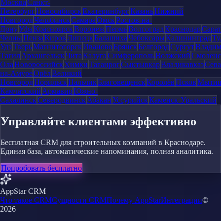
Москва
Санкт-
Петербург
Новосибирск
Екатеринбург
Казань
Нижний
Новгород
Челябинск
Самара
Омск
Ростов-на-
Дону
Уфа
Красноярск
Воронеж
Пермь
Волгоград
Краснодар
Сара
Челны
Пенза
Киров
Липецк
Балашиха
Чебоксары
Калининград
Ту
Удэ
Тверь
Магнитогорск
Иваново
Брянск
Белгород
Сургут
Влади
Тагил
Архангельск
Чита
Калуга
Симферополь
Волжский
Смоленс
Ола
Новороссийск
Химки
Таганрог
Сыктывкар
Владикавказ
Сева
на-Амуре
Орёл
Великий
Новгород
Норильск
Нальчик
Благовещенск
Королёв
Псков
Мыти
Камчатский
Армавир
Южно-
Сахалинск
Северодвинск
Абакан
Уссурийск
Каменск-Уральский
Управляйте клиентами эффективно
Бесплатная CRM для строительных компаний в Краснодаре.
Единая база, автоматические напоминания, полная аналитика.
Попробовать бесплатно
AppStar CRM
Что такое CRM
Сущности CRM
Почему AppStar
Интеграции
©
2026