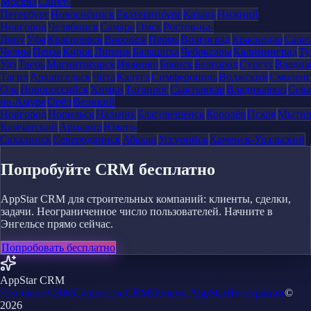
Москва
Санкт-
Петербург
Новосибирск
Екатеринбург
Казань
Нижний
Новгород
Челябинск
Самара
Омск
Ростов-на-
Дону
Уфа
Красноярск
Воронеж
Пермь
Волгоград
Краснодар
Сара
Челны
Пенза
Киров
Липецк
Балашиха
Чебоксары
Калининград
Ту
Удэ
Тверь
Магнитогорск
Иваново
Брянск
Белгород
Сургут
Влади
Тагил
Архангельск
Чита
Калуга
Симферополь
Волжский
Смоленс
Ола
Новороссийск
Химки
Таганрог
Сыктывкар
Владикавказ
Сева
на-Амуре
Орёл
Великий
Новгород
Норильск
Нальчик
Благовещенск
Королёв
Псков
Мыти
Камчатский
Армавир
Южно-
Сахалинск
Северодвинск
Абакан
Уссурийск
Каменск-Уральский
Попробуйте CRM бесплатно
AppStar CRM для строительных компаний: клиенты, сделки,
задачи. Неограниченное число пользователей. Начните в
Энгельсе прямо сейчас.
Попробовать бесплатно
AppStar CRM
Что такое CRM
Сущности CRM
Почему AppStar
Интеграции
©
2026