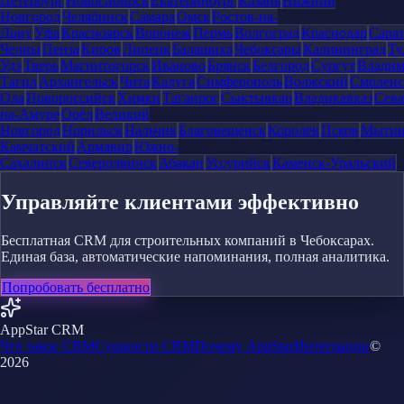
Петербург
Новосибирск
Екатеринбург
Казань
Нижний
Новгород
Челябинск
Самара
Омск
Ростов-на-
Дону
Уфа
Красноярск
Воронеж
Пермь
Волгоград
Краснодар
Сара
Челны
Пенза
Киров
Липецк
Балашиха
Чебоксары
Калининград
Ту
Удэ
Тверь
Магнитогорск
Иваново
Брянск
Белгород
Сургут
Влади
Тагил
Архангельск
Чита
Калуга
Симферополь
Волжский
Смоленс
Ола
Новороссийск
Химки
Таганрог
Сыктывкар
Владикавказ
Сева
на-Амуре
Орёл
Великий
Новгород
Норильск
Нальчик
Благовещенск
Королёв
Псков
Мыти
Камчатский
Армавир
Южно-
Сахалинск
Северодвинск
Абакан
Уссурийск
Каменск-Уральский
Управляйте клиентами эффективно
Бесплатная CRM для строительных компаний в Чебоксарах.
Единая база, автоматические напоминания, полная аналитика.
Попробовать бесплатно
AppStar CRM
Что такое CRM
Сущности CRM
Почему AppStar
Интеграции
©
2026