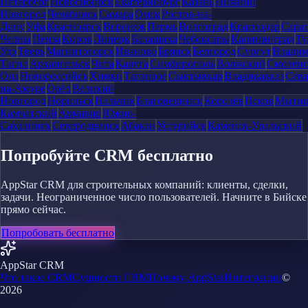
Петербург
Новосибирск
Екатеринбург
Казань
Нижний
Новгород
Челябинск
Самара
Омск
Ростов-на-
Дону
Уфа
Красноярск
Воронеж
Пермь
Волгоград
Краснодар
Сара
Челны
Пенза
Киров
Липецк
Балашиха
Чебоксары
Калининград
Ту
Удэ
Тверь
Магнитогорск
Иваново
Брянск
Белгород
Сургут
Влади
Тагил
Архангельск
Чита
Калуга
Симферополь
Волжский
Смоленс
Ола
Новороссийск
Химки
Таганрог
Сыктывкар
Владикавказ
Сева
на-Амуре
Орёл
Великий
Новгород
Норильск
Нальчик
Благовещенск
Королёв
Псков
Мыти
Камчатский
Армавир
Южно-
Сахалинск
Северодвинск
Абакан
Уссурийск
Каменск-Уральский
Попробуйте CRM бесплатно
AppStar CRM для строительных компаний: клиенты, сделки,
задачи. Неограниченное число пользователей. Начните в Бийске
прямо сейчас.
Попробовать бесплатно
AppStar CRM
Что такое CRM
Сущности CRM
Почему AppStar
Интеграции
©
2026