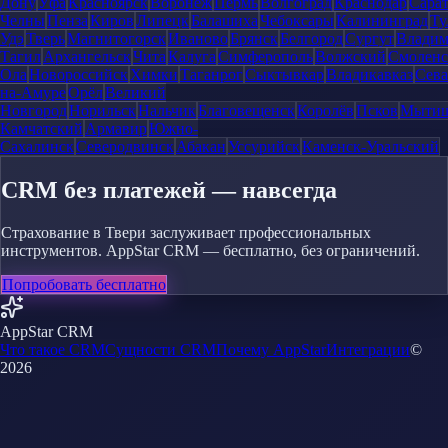
Дону
Уфа
Красноярск
Воронеж
Пермь
Волгоград
Краснодар
Сара
Челны
Пенза
Киров
Липецк
Балашиха
Чебоксары
Калининград
Ту
Удэ
Тверь
Магнитогорск
Иваново
Брянск
Белгород
Сургут
Влади
Тагил
Архангельск
Чита
Калуга
Симферополь
Волжский
Смоленс
Ола
Новороссийск
Химки
Таганрог
Сыктывкар
Владикавказ
Сева
на-Амуре
Орёл
Великий
Новгород
Норильск
Нальчик
Благовещенск
Королёв
Псков
Мыти
Камчатский
Армавир
Южно-
Сахалинск
Северодвинск
Абакан
Уссурийск
Каменск-Уральский
CRM без платежей — навсегда
Страхование в Твери заслуживает профессиональных
инструментов. AppStar CRM — бесплатно, без ограничений.
Попробовать бесплатно
AppStar CRM
Что такое CRM
Сущности CRM
Почему AppStar
Интеграции
©
2026