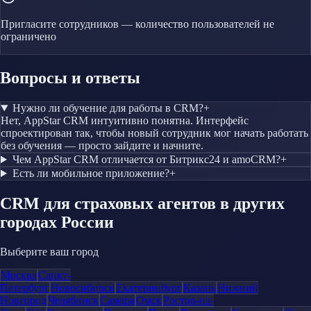
Пригласите сотрудников — количество пользователей не
ограничено
Вопросы и ответы
Нужно ли обучение для работы в CRM?
+
Нет, AppStar CRM интуитивно понятна. Интерфейс
спроектирован так, чтобы новый сотрудник мог начать работать
без обучения — просто зайдите и начните.
Чем AppStar CRM отличается от Битрикс24 и amoCRM?
+
Есть ли мобильное приложение?
+
CRM
для страховых агентов
в других
городах России
Выберите ваш город
Москва
Санкт-
Петербург
Новосибирск
Екатеринбург
Казань
Нижний
Новгород
Челябинск
Самара
Омск
Ростов-на-