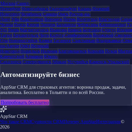
Москва
Санкт-
Петербург
Новосибирск
Екатеринбург
Казань
Нижний
Новгород
Челябинск
Самара
Омск
Ростов-на-
Дону
Уфа
Красноярск
Воронеж
Пермь
Волгоград
Краснодар
Сара
Челны
Пенза
Киров
Липецк
Балашиха
Чебоксары
Калининград
Ту
Удэ
Тверь
Магнитогорск
Иваново
Брянск
Белгород
Сургут
Влади
Тагил
Архангельск
Чита
Калуга
Симферополь
Волжский
Смоленс
Ола
Новороссийск
Химки
Таганрог
Сыктывкар
Владикавказ
Сева
на-Амуре
Орёл
Великий
Новгород
Норильск
Нальчик
Благовещенск
Королёв
Псков
Мыти
Камчатский
Армавир
Южно-
Сахалинск
Северодвинск
Абакан
Уссурийск
Каменск-Уральский
Автоматизируйте бизнес
AppStar CRM для страховых агентов: воронка продаж, задачи,
аналитика. Бесплатно в Тольятти и по всей России.
Попробовать бесплатно
AppStar CRM
Что такое CRM
Сущности CRM
Почему AppStar
Интеграции
©
2026