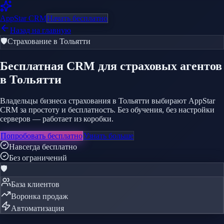
AppStar
CRM
Начать бесплатно
Назад на главную
🛡️
Страхование
в Тольятти
Бесплатная CRM
для страховых агентов
в Тольятти
Владельцы бизнеса страхования в Тольятти выбирают AppStar
CRM за простоту и бесплатность. Без обучения, без настройки
серверов — работает из коробки.
Попробовать бесплатно
Узнать больше
Навсегда бесплатно
Без ограничений
🛡️
База клиентов
Воронка продаж
Автоматизация