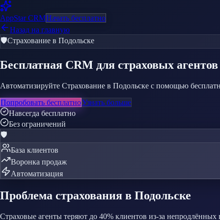
AppStar
CRM
Начать бесплатно
Назад на главную
🛡️
Страхование
в Подольске
Бесплатная CRM
для страховых агентов
Автоматизируйте Страхование в Подольске с помощью бесплатн
Попробовать бесплатно
Узнать больше
Навсегда бесплатно
Без ограничений
🛡️
База клиентов
Воронка продаж
Автоматизация
Проблема
страхования
в Подольске
Страховые агенты теряют до 40% клиентов из-за непродлённых