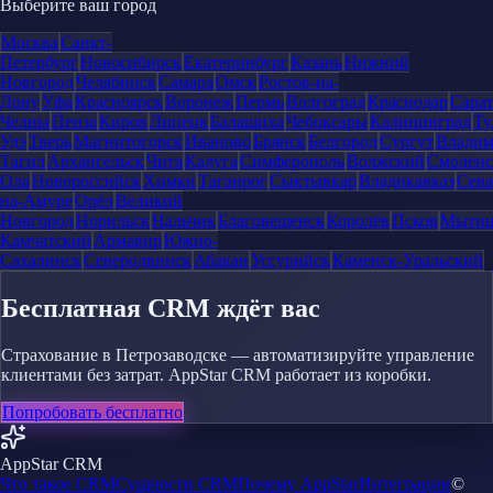
Выберите ваш город
Москва
Санкт-
Петербург
Новосибирск
Екатеринбург
Казань
Нижний
Новгород
Челябинск
Самара
Омск
Ростов-на-
Дону
Уфа
Красноярск
Воронеж
Пермь
Волгоград
Краснодар
Сара
Челны
Пенза
Киров
Липецк
Балашиха
Чебоксары
Калининград
Ту
Удэ
Тверь
Магнитогорск
Иваново
Брянск
Белгород
Сургут
Влади
Тагил
Архангельск
Чита
Калуга
Симферополь
Волжский
Смоленс
Ола
Новороссийск
Химки
Таганрог
Сыктывкар
Владикавказ
Сева
на-Амуре
Орёл
Великий
Новгород
Норильск
Нальчик
Благовещенск
Королёв
Псков
Мыти
Камчатский
Армавир
Южно-
Сахалинск
Северодвинск
Абакан
Уссурийск
Каменск-Уральский
Бесплатная CRM ждёт вас
Страхование в Петрозаводске — автоматизируйте управление
клиентами без затрат. AppStar CRM работает из коробки.
Попробовать бесплатно
AppStar CRM
Что такое CRM
Сущности CRM
Почему AppStar
Интеграции
©