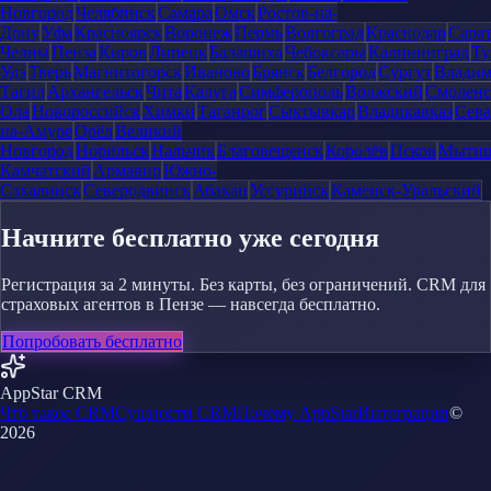
Новгород
Челябинск
Самара
Омск
Ростов-на-
Дону
Уфа
Красноярск
Воронеж
Пермь
Волгоград
Краснодар
Сара
Челны
Пенза
Киров
Липецк
Балашиха
Чебоксары
Калининград
Ту
Удэ
Тверь
Магнитогорск
Иваново
Брянск
Белгород
Сургут
Влади
Тагил
Архангельск
Чита
Калуга
Симферополь
Волжский
Смоленс
Ола
Новороссийск
Химки
Таганрог
Сыктывкар
Владикавказ
Сева
на-Амуре
Орёл
Великий
Новгород
Норильск
Нальчик
Благовещенск
Королёв
Псков
Мыти
Камчатский
Армавир
Южно-
Сахалинск
Северодвинск
Абакан
Уссурийск
Каменск-Уральский
Начните бесплатно уже сегодня
Регистрация за 2 минуты. Без карты, без ограничений. CRM для
страховых агентов в Пензе — навсегда бесплатно.
Попробовать бесплатно
AppStar CRM
Что такое CRM
Сущности CRM
Почему AppStar
Интеграции
©
2026