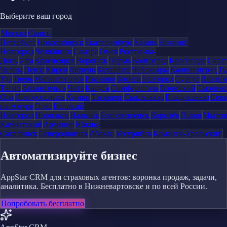
Выберите ваш город
Москва
Санкт-
Петербург
Новосибирск
Екатеринбург
Казань
Нижний
Новгород
Челябинск
Самара
Омск
Ростов-на-
Дону
Уфа
Красноярск
Воронеж
Пермь
Волгоград
Краснодар
Сара
Челны
Пенза
Киров
Липецк
Балашиха
Чебоксары
Калининград
Ту
Удэ
Тверь
Магнитогорск
Иваново
Брянск
Белгород
Сургут
Влади
Тагил
Архангельск
Чита
Калуга
Симферополь
Волжский
Смоленс
Ола
Новороссийск
Химки
Таганрог
Сыктывкар
Владикавказ
Сева
на-Амуре
Орёл
Великий
Новгород
Норильск
Нальчик
Благовещенск
Королёв
Псков
Мыти
Камчатский
Армавир
Южно-
Сахалинск
Северодвинск
Абакан
Уссурийск
Каменск-Уральский
Автоматизируйте бизнес
AppStar CRM для страховых агентов: воронка продаж, задачи,
аналитика. Бесплатно в Нижневартовске и по всей России.
Попробовать бесплатно