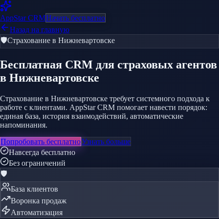
AppStar
CRM
Начать бесплатно
Назад на главную
🛡️
Страхование
в Нижневартовске
Бесплатная CRM
для страховых агентов
в Нижневартовске
Страхование в Нижневартовске требует системного подхода к
работе с клиентами. AppStar CRM помогает навести порядок:
единая база, история взаимодействий, автоматические
напоминания.
Попробовать бесплатно
Узнать больше
Навсегда бесплатно
Без ограничений
🛡️
База клиентов
Воронка продаж
Автоматизация