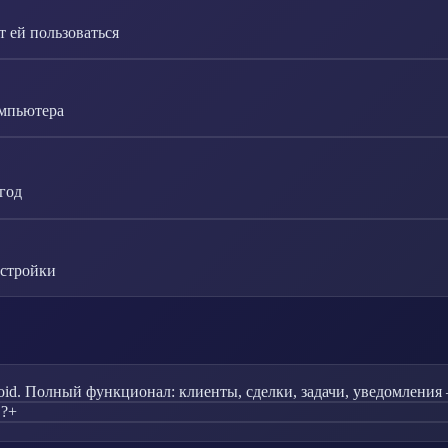
 ей пользоваться
омпьютера
год
астройки
id. Полный функционал: клиенты, сделки, задачи, уведомления 
в?
+