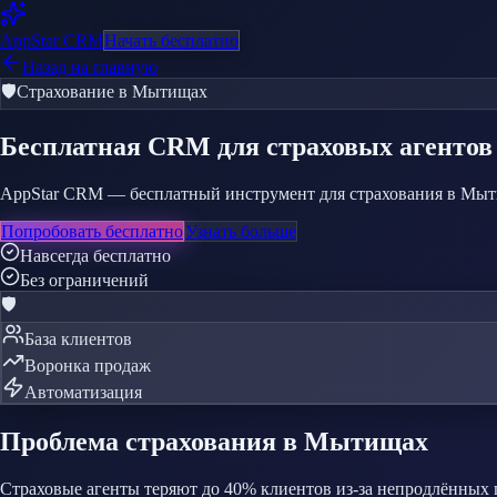
AppStar
CRM
Начать бесплатно
Назад на главную
🛡️
Страхование
в Мытищах
Бесплатная CRM
для страховых агентов
AppStar CRM — бесплатный инструмент для страхования в Мытищ
Попробовать бесплатно
Узнать больше
Навсегда бесплатно
Без ограничений
🛡️
База клиентов
Воронка продаж
Автоматизация
Проблема
страхования
в Мытищах
Страховые агенты теряют до 40% клиентов из-за непродлённых