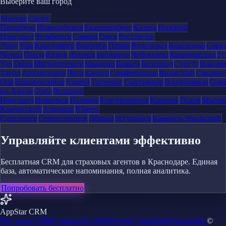
Выберите ваш город
Москва
Санкт-
Петербург
Новосибирск
Екатеринбург
Казань
Нижний
Новгород
Челябинск
Самара
Омск
Ростов-на-
Дону
Уфа
Красноярск
Воронеж
Пермь
Волгоград
Краснодар
Сара
Челны
Пенза
Киров
Липецк
Балашиха
Чебоксары
Калининград
Ту
Удэ
Тверь
Магнитогорск
Иваново
Брянск
Белгород
Сургут
Влади
Тагил
Архангельск
Чита
Калуга
Симферополь
Волжский
Смоленс
Ола
Новороссийск
Химки
Таганрог
Сыктывкар
Владикавказ
Сева
на-Амуре
Орёл
Великий
Новгород
Норильск
Нальчик
Благовещенск
Королёв
Псков
Мыти
Камчатский
Армавир
Южно-
Сахалинск
Северодвинск
Абакан
Уссурийск
Каменск-Уральский
Управляйте клиентами эффективно
Бесплатная CRM для страховых агентов в Краснодаре. Единая
база, автоматические напоминания, полная аналитика.
Попробовать бесплатно
AppStar CRM
Что такое CRM
Сущности CRM
Почему AppStar
Интеграции
©