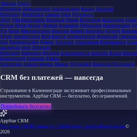
Москва
Санкт-
Петербург
Новосибирск
Екатеринбург
Казань
Нижний
Новгород
Челябинск
Самара
Омск
Ростов-на-
Дону
Уфа
Красноярск
Воронеж
Пермь
Волгоград
Краснодар
Сара
Челны
Пенза
Киров
Липецк
Балашиха
Чебоксары
Калининград
Ту
Удэ
Тверь
Магнитогорск
Иваново
Брянск
Белгород
Сургут
Влади
Тагил
Архангельск
Чита
Калуга
Симферополь
Волжский
Смоленс
Ола
Новороссийск
Химки
Таганрог
Сыктывкар
Владикавказ
Сева
на-Амуре
Орёл
Великий
Новгород
Норильск
Нальчик
Благовещенск
Королёв
Псков
Мыти
Камчатский
Армавир
Южно-
Сахалинск
Северодвинск
Абакан
Уссурийск
Каменск-Уральский
CRM без платежей — навсегда
Страхование в Калининграде заслуживает профессиональных
инструментов. AppStar CRM — бесплатно, без ограничений.
Попробовать бесплатно
AppStar CRM
Что такое CRM
Сущности CRM
Почему AppStar
Интеграции
©
2026