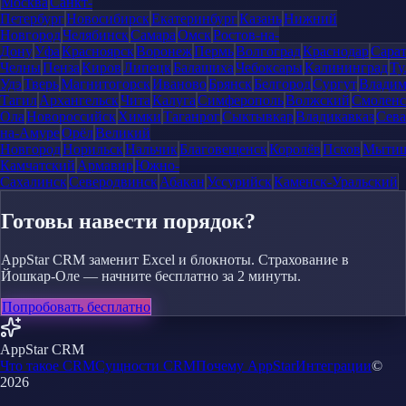
Москва
Санкт-
Петербург
Новосибирск
Екатеринбург
Казань
Нижний
Новгород
Челябинск
Самара
Омск
Ростов-на-
Дону
Уфа
Красноярск
Воронеж
Пермь
Волгоград
Краснодар
Сара
Челны
Пенза
Киров
Липецк
Балашиха
Чебоксары
Калининград
Ту
Удэ
Тверь
Магнитогорск
Иваново
Брянск
Белгород
Сургут
Влади
Тагил
Архангельск
Чита
Калуга
Симферополь
Волжский
Смоленс
Ола
Новороссийск
Химки
Таганрог
Сыктывкар
Владикавказ
Сева
на-Амуре
Орёл
Великий
Новгород
Норильск
Нальчик
Благовещенск
Королёв
Псков
Мыти
Камчатский
Армавир
Южно-
Сахалинск
Северодвинск
Абакан
Уссурийск
Каменск-Уральский
Готовы навести порядок?
AppStar CRM заменит Excel и блокноты. Страхование в
Йошкар-Оле — начните бесплатно за 2 минуты.
Попробовать бесплатно
AppStar CRM
Что такое CRM
Сущности CRM
Почему AppStar
Интеграции
©
2026