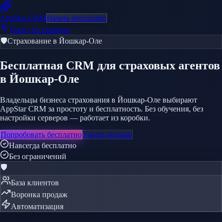
AppStar
CRM
Начать бесплатно
Назад на главную
🛡️
Страхование
в Йошкар-Оле
Бесплатная CRM
для страховых агентов
в Йошкар-Оле
Владельцы бизнеса страхования в Йошкар-Оле выбирают
AppStar CRM за простоту и бесплатность. Без обучения, без
настройки серверов — работает из коробки.
Попробовать бесплатно
Узнать больше
Навсегда бесплатно
Без ограничений
🛡️
База клиентов
Воронка продаж
Автоматизация