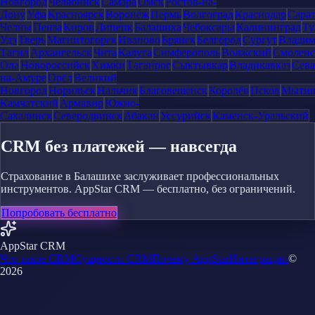
Новгород
Челябинск
Самара
Омск
Ростов-на-
Дону
Уфа
Красноярск
Воронеж
Пермь
Волгоград
Краснодар
Сара
Челны
Пенза
Киров
Липецк
Балашиха
Чебоксары
Калининград
Ту
Удэ
Тверь
Магнитогорск
Иваново
Брянск
Белгород
Сургут
Влади
Тагил
Архангельск
Чита
Калуга
Симферополь
Волжский
Смоленс
Ола
Новороссийск
Химки
Таганрог
Сыктывкар
Владикавказ
Сева
на-Амуре
Орёл
Великий
Новгород
Норильск
Нальчик
Благовещенск
Королёв
Псков
Мыти
Камчатский
Армавир
Южно-
Сахалинск
Северодвинск
Абакан
Уссурийск
Каменск-Уральский
CRM без платежей — навсегда
Страхование в Балашихе заслуживает профессиональных
инструментов. AppStar CRM — бесплатно, без ограничений.
Попробовать бесплатно
AppStar CRM
Что такое CRM
Сущности CRM
Почему AppStar
Интеграции
©
2026