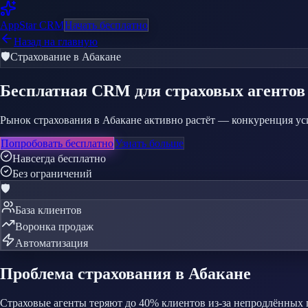
AppStar
CRM
Начать бесплатно
Назад на главную
🛡️
Страхование
в Абакане
Бесплатная CRM
для страховых агентов
Рынок страхования в Абакане активно растёт — конкуренция ус
Попробовать бесплатно
Узнать больше
Навсегда бесплатно
Без ограничений
🛡️
База клиентов
Воронка продаж
Автоматизация
Проблема
страхования
в Абакане
Страховые агенты теряют до 40% клиентов из-за непродлённых