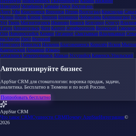
Петербург
Новосибирск
Екатеринбург
Казань
Нижний
Новгород
Челябинск
Самара
Омск
Ростов-на-
Дону
Уфа
Красноярск
Воронеж
Пермь
Волгоград
Краснодар
Сара
Челны
Пенза
Киров
Липецк
Балашиха
Чебоксары
Калининград
Ту
Удэ
Тверь
Магнитогорск
Иваново
Брянск
Белгород
Сургут
Влади
Тагил
Архангельск
Чита
Калуга
Симферополь
Волжский
Смоленс
Ола
Новороссийск
Химки
Таганрог
Сыктывкар
Владикавказ
Сева
на-Амуре
Орёл
Великий
Новгород
Норильск
Нальчик
Благовещенск
Королёв
Псков
Мыти
Камчатский
Армавир
Южно-
Сахалинск
Северодвинск
Абакан
Уссурийск
Каменск-Уральский
Автоматизируйте бизнес
AppStar CRM для стоматологии: воронка продаж, задачи,
аналитика. Бесплатно в Тюмени и по всей России.
Попробовать бесплатно
AppStar CRM
Что такое CRM
Сущности CRM
Почему AppStar
Интеграции
©
2026