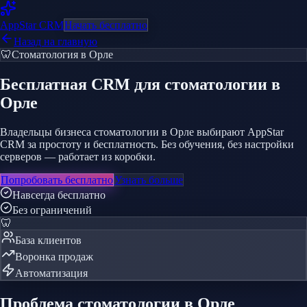
AppStar
CRM
Начать бесплатно
Назад на главную
🦷
Стоматология
в Орле
Бесплатная CRM
для стоматологии
в
Орле
Владельцы бизнеса стоматологии в Орле выбирают AppStar
CRM за простоту и бесплатность. Без обучения, без настройки
серверов — работает из коробки.
Попробовать бесплатно
Узнать больше
Навсегда бесплатно
Без ограничений
🦷
База клиентов
Воронка продаж
Автоматизация
Проблема
стоматологии
в Орле