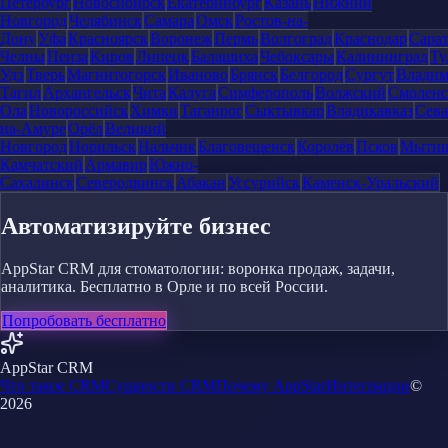
Петербург
Новосибирск
Екатеринбург
Казань
Нижний
Новгород
Челябинск
Самара
Омск
Ростов-на-
Дону
Уфа
Красноярск
Воронеж
Пермь
Волгоград
Краснодар
Сара
Челны
Пенза
Киров
Липецк
Балашиха
Чебоксары
Калининград
Ту
Удэ
Тверь
Магнитогорск
Иваново
Брянск
Белгород
Сургут
Влади
Тагил
Архангельск
Чита
Калуга
Симферополь
Волжский
Смоленс
Ола
Новороссийск
Химки
Таганрог
Сыктывкар
Владикавказ
Сева
на-Амуре
Орёл
Великий
Новгород
Норильск
Нальчик
Благовещенск
Королёв
Псков
Мыти
Камчатский
Армавир
Южно-
Сахалинск
Северодвинск
Абакан
Уссурийск
Каменск-Уральский
Автоматизируйте бизнес
AppStar CRM для стоматологии: воронка продаж, задачи,
аналитика. Бесплатно в Орле и по всей России.
Попробовать бесплатно
AppStar CRM
Что такое CRM
Сущности CRM
Почему AppStar
Интеграции
©
2026