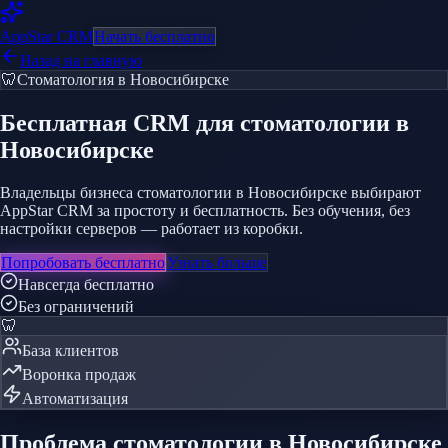
AppStar
CRM
Начать бесплатно
Назад на главную
🦷
Стоматология
в Новосибирске
Бесплатная CRM
для стоматологии
в
Новосибирске
Владельцы бизнеса стоматологии в Новосибирске выбирают
AppStar CRM за простоту и бесплатность. Без обучения, без
настройки серверов — работает из коробки.
Попробовать бесплатно
Узнать больше
Навсегда бесплатно
Без ограничений
🦷
База клиентов
Воронка продаж
Автоматизация
Проблема
стоматологии
в Новосибирске