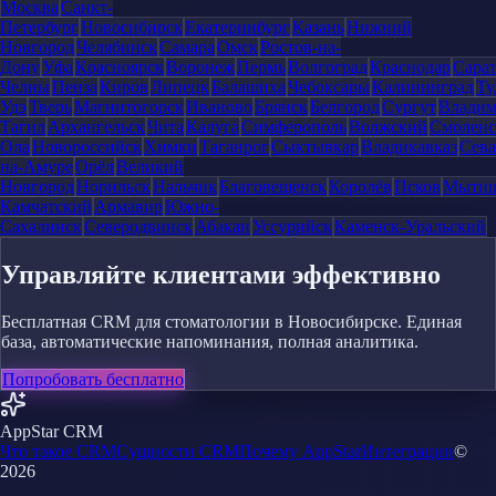
Москва
Санкт-
Петербург
Новосибирск
Екатеринбург
Казань
Нижний
Новгород
Челябинск
Самара
Омск
Ростов-на-
Дону
Уфа
Красноярск
Воронеж
Пермь
Волгоград
Краснодар
Сара
Челны
Пенза
Киров
Липецк
Балашиха
Чебоксары
Калининград
Ту
Удэ
Тверь
Магнитогорск
Иваново
Брянск
Белгород
Сургут
Влади
Тагил
Архангельск
Чита
Калуга
Симферополь
Волжский
Смоленс
Ола
Новороссийск
Химки
Таганрог
Сыктывкар
Владикавказ
Сева
на-Амуре
Орёл
Великий
Новгород
Норильск
Нальчик
Благовещенск
Королёв
Псков
Мыти
Камчатский
Армавир
Южно-
Сахалинск
Северодвинск
Абакан
Уссурийск
Каменск-Уральский
Управляйте клиентами эффективно
Бесплатная CRM для стоматологии в Новосибирске. Единая
база, автоматические напоминания, полная аналитика.
Попробовать бесплатно
AppStar CRM
Что такое CRM
Сущности CRM
Почему AppStar
Интеграции
©
2026