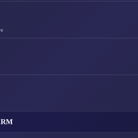
те
 CRM