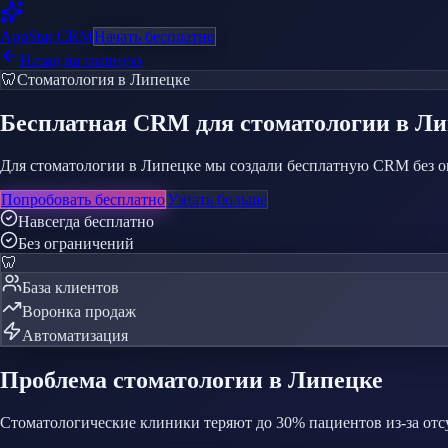
AppStar
CRM
Начать бесплатно
Назад на главную
🦷
Стоматология
в Липецке
Бесплатная CRM
для стоматологии
в Ли
Для стоматологии в Липецке мы создали бесплатную CRM без ог
Попробовать бесплатно
Узнать больше
Навсегда бесплатно
Без ограничений
🦷
База клиентов
Воронка продаж
Автоматизация
Проблема
стоматологии
в Липецке
Стоматологические клиники теряют до 30% пациентов из-за от