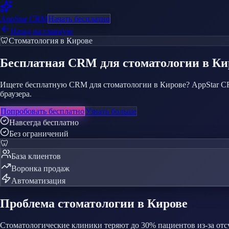
AppStar
CRM
Начать бесплатно
Назад на главную
🦷
Стоматология
в Кирове
Бесплатная CRM
для стоматологии
в Ки
Ищете бесплатную CRM для стоматологии в Кирове? AppStar CR
браузера.
Попробовать бесплатно
Узнать больше
Навсегда бесплатно
Без ограничений
🦷
База клиентов
Воронка продаж
Автоматизация
Проблема
стоматологии
в Кирове
Стоматологические клиники теряют до 30% пациентов из-за от