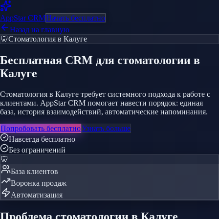
AppStar
CRM
Начать бесплатно
Назад на главную
🦷
Стоматология
в Калуге
Бесплатная CRM
для стоматологии
в
Калуге
Стоматология в Калуге требует системного подхода к работе с
клиентами. AppStar CRM помогает навести порядок: единая
база, история взаимодействий, автоматические напоминания.
Попробовать бесплатно
Узнать больше
Навсегда бесплатно
Без ограничений
🦷
База клиентов
Воронка продаж
Автоматизация
Проблема
стоматологии
в Калуге