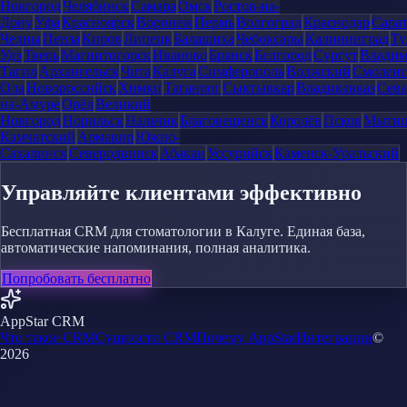
Новгород
Челябинск
Самара
Омск
Ростов-на-
Дону
Уфа
Красноярск
Воронеж
Пермь
Волгоград
Краснодар
Сара
Челны
Пенза
Киров
Липецк
Балашиха
Чебоксары
Калининград
Ту
Удэ
Тверь
Магнитогорск
Иваново
Брянск
Белгород
Сургут
Влади
Тагил
Архангельск
Чита
Калуга
Симферополь
Волжский
Смоленс
Ола
Новороссийск
Химки
Таганрог
Сыктывкар
Владикавказ
Сева
на-Амуре
Орёл
Великий
Новгород
Норильск
Нальчик
Благовещенск
Королёв
Псков
Мыти
Камчатский
Армавир
Южно-
Сахалинск
Северодвинск
Абакан
Уссурийск
Каменск-Уральский
Управляйте клиентами эффективно
Бесплатная CRM для стоматологии в Калуге. Единая база,
автоматические напоминания, полная аналитика.
Попробовать бесплатно
AppStar CRM
Что такое CRM
Сущности CRM
Почему AppStar
Интеграции
©
2026