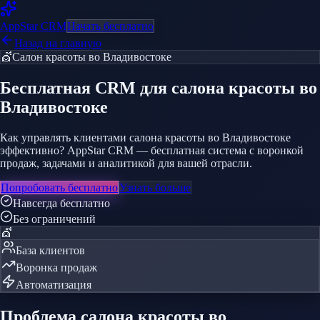
AppStar
CRM
Начать бесплатно
Назад на главную
💇
Салон красоты
во Владивостоке
Бесплатная CRM
для салона красоты
во
Владивостоке
Как управлять клиентами салона красоты во Владивостоке
эффективно? AppStar CRM — бесплатная система с воронкой
продаж, задачами и аналитикой для вашей отрасли.
Попробовать бесплатно
Узнать больше
Навсегда бесплатно
Без ограничений
💇
База клиентов
Воронка продаж
Автоматизация
Проблема
салона красоты
во