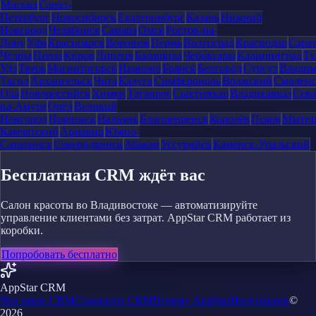
Москва
Санкт-
Петербург
Новосибирск
Екатеринбург
Казань
Нижний
Новгород
Челябинск
Самара
Омск
Ростов-на-
Дону
Уфа
Красноярск
Воронеж
Пермь
Волгоград
Краснодар
Сара
Челны
Пенза
Киров
Липецк
Балашиха
Чебоксары
Калининград
Ту
Удэ
Тверь
Магнитогорск
Иваново
Брянск
Белгород
Сургут
Влади
Тагил
Архангельск
Чита
Калуга
Симферополь
Волжский
Смоленс
Ола
Новороссийск
Химки
Таганрог
Сыктывкар
Владикавказ
Сева
на-Амуре
Орёл
Великий
Новгород
Норильск
Нальчик
Благовещенск
Королёв
Псков
Мыти
Камчатский
Армавир
Южно-
Сахалинск
Северодвинск
Абакан
Уссурийск
Каменск-Уральский
Бесплатная CRM ждёт вас
Салон красоты во Владивостоке — автоматизируйте
управление клиентами без затрат. AppStar CRM работает из
коробки.
Попробовать бесплатно
AppStar CRM
Что такое CRM
Сущности CRM
Почему AppStar
Интеграции
©
2026