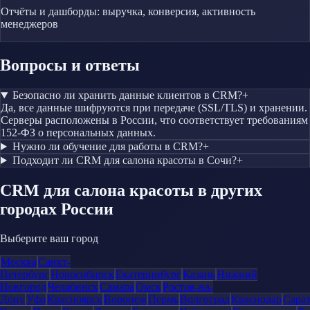
Отчёты и дашборды: выручка, конверсия, активность
менеджеров
Вопросы и ответы
Безопасно ли хранить данные клиентов в CRM?
+
Да, все данные шифруются при передаче (SSL/TLS) и хранении.
Серверы расположены в России, что соответствует требованиям
152-ФЗ о персональных данных.
Нужно ли обучение для работы в CRM?
+
Подходит ли CRM для салона красоты в Сочи?
+
CRM
для салона красоты
в других
городах России
Выберите ваш город
Москва
Санкт-
Петербург
Новосибирск
Екатеринбург
Казань
Нижний
Новгород
Челябинск
Самара
Омск
Ростов-на-
Дону
Уфа
Красноярск
Воронеж
Пермь
Волгоград
Краснодар
Сара