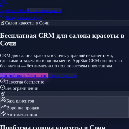
AppStar
CRM
Начать бесплатно
Назад на главную
💇
Салон красоты
в Сочи
Бесплатная CRM
для салона красоты
в
Сочи
CRM для салона красоты в Сочи: управляйте клиентами,
сделками и задачами в одном месте. AppStar CRM полностью
бесплатна — без лимитов по пользователям и контактам.
Попробовать бесплатно
Узнать больше
Навсегда бесплатно
Без ограничений
💇
База клиентов
Воронка продаж
Автоматизация
Проблема
салона красоты
в Сочи