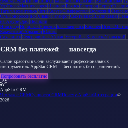
Челны
Пенза
Киров
Липецк
Балашиха
Чебоксары
Калининград
Ту
Удэ
Тверь
Магнитогорск
Иваново
Брянск
Белгород
Сургут
Влади
Тагил
Архангельск
Чита
Калуга
Симферополь
Волжский
Смоленс
Ола
Новороссийск
Химки
Таганрог
Сыктывкар
Владикавказ
Сева
на-Амуре
Орёл
Великий
Новгород
Норильск
Нальчик
Благовещенск
Королёв
Псков
Мыти
Камчатский
Армавир
Южно-
Сахалинск
Северодвинск
Абакан
Уссурийск
Каменск-Уральский
CRM без платежей — навсегда
Салон красоты в Сочи заслуживает профессиональных
инструментов. AppStar CRM — бесплатно, без ограничений.
Попробовать бесплатно
AppStar CRM
Что такое CRM
Сущности CRM
Почему AppStar
Интеграции
©
2026