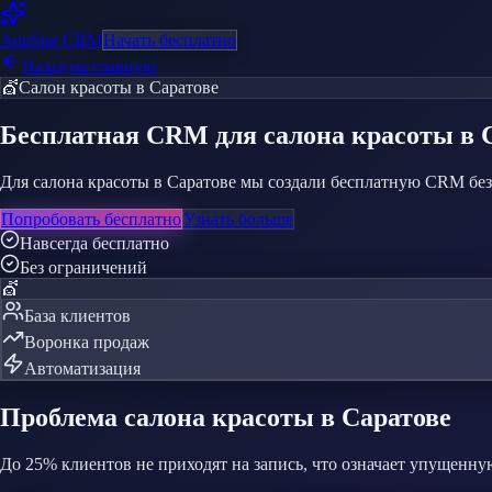
AppStar
CRM
Начать бесплатно
Назад на главную
💇
Салон красоты
в Саратове
Бесплатная CRM
для салона красоты
в 
Для салона красоты в Саратове мы создали бесплатную CRM без
Попробовать бесплатно
Узнать больше
Навсегда бесплатно
Без ограничений
💇
База клиентов
Воронка продаж
Автоматизация
Проблема
салона красоты
в Саратове
До 25% клиентов не приходят на запись, что означает упущенн