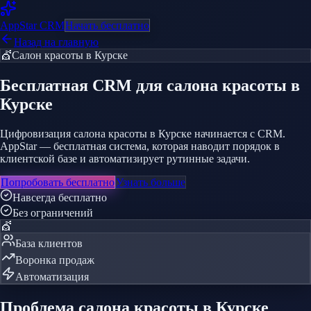
AppStar
CRM
Начать бесплатно
Назад на главную
💇
Салон красоты
в Курске
Бесплатная CRM
для салона красоты
в
Курске
Цифровизация салона красоты в Курске начинается с CRM.
AppStar — бесплатная система, которая наводит порядок в
клиентской базе и автоматизирует рутинные задачи.
Попробовать бесплатно
Узнать больше
Навсегда бесплатно
Без ограничений
💇
База клиентов
Воронка продаж
Автоматизация
Проблема
салона красоты
в Курске