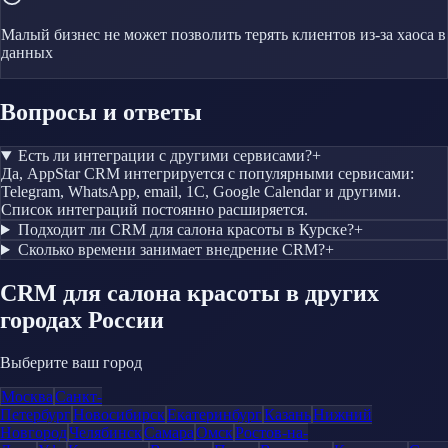
Малый бизнес не может позволить терять клиентов из-за хаоса в
данных
Вопросы и ответы
Есть ли интеграции с другими сервисами?
+
Да, AppStar CRM интегрируется с популярными сервисами:
Telegram, WhatsApp, email, 1С, Google Calendar и другими.
Список интеграций постоянно расширяется.
Подходит ли CRM для салона красоты в Курске?
+
Сколько времени занимает внедрение CRM?
+
CRM
для салона красоты
в других
городах России
Выберите ваш город
Москва
Санкт-
Петербург
Новосибирск
Екатеринбург
Казань
Нижний
Новгород
Челябинск
Самара
Омск
Ростов-на-