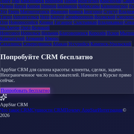
Дону
Уфа
Красноярск
Воронеж
Пермь
Волгоград
Краснодар
Сара
Челны
Пенза
Киров
Липецк
Балашиха
Чебоксары
Калининград
Ту
Удэ
Тверь
Магнитогорск
Иваново
Брянск
Белгород
Сургут
Влади
Тагил
Архангельск
Чита
Калуга
Симферополь
Волжский
Смоленс
Ола
Новороссийск
Химки
Таганрог
Сыктывкар
Владикавказ
Сева
на-Амуре
Орёл
Великий
Новгород
Норильск
Нальчик
Благовещенск
Королёв
Псков
Мыти
Камчатский
Армавир
Южно-
Сахалинск
Северодвинск
Абакан
Уссурийск
Каменск-Уральский
Попробуйте CRM бесплатно
AppStar CRM для салона красоты: клиенты, сделки, задачи.
Неограниченное число пользователей. Начните в Курске прямо
сейчас.
Попробовать бесплатно
AppStar CRM
Что такое CRM
Сущности CRM
Почему AppStar
Интеграции
©
2026