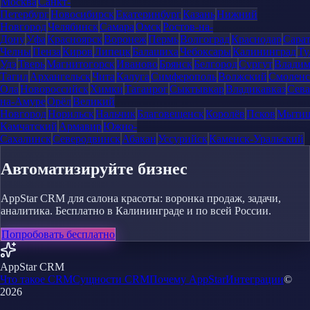
Москва
Санкт-
Петербург
Новосибирск
Екатеринбург
Казань
Нижний
Новгород
Челябинск
Самара
Омск
Ростов-на-
Дону
Уфа
Красноярск
Воронеж
Пермь
Волгоград
Краснодар
Сара
Челны
Пенза
Киров
Липецк
Балашиха
Чебоксары
Калининград
Ту
Удэ
Тверь
Магнитогорск
Иваново
Брянск
Белгород
Сургут
Влади
Тагил
Архангельск
Чита
Калуга
Симферополь
Волжский
Смоленс
Ола
Новороссийск
Химки
Таганрог
Сыктывкар
Владикавказ
Сева
на-Амуре
Орёл
Великий
Новгород
Норильск
Нальчик
Благовещенск
Королёв
Псков
Мыти
Камчатский
Армавир
Южно-
Сахалинск
Северодвинск
Абакан
Уссурийск
Каменск-Уральский
Автоматизируйте бизнес
AppStar CRM для салона красоты: воронка продаж, задачи,
аналитика. Бесплатно в Калининграде и по всей России.
Попробовать бесплатно
AppStar CRM
Что такое CRM
Сущности CRM
Почему AppStar
Интеграции
©
2026