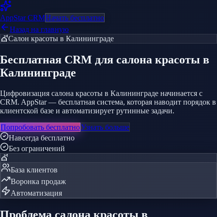
AppStar
CRM
Начать бесплатно
Назад на главную
💇
Салон красоты
в Калининграде
Бесплатная CRM
для салона красоты
в
Калининграде
Цифровизация салона красоты в Калининграде начинается с
CRM. AppStar — бесплатная система, которая наводит порядок в
клиентской базе и автоматизирует рутинные задачи.
Попробовать бесплатно
Узнать больше
Навсегда бесплатно
Без ограничений
💇
База клиентов
Воронка продаж
Автоматизация
Проблема
салона красоты
в