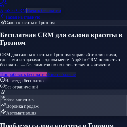
AppStar
CRM
Начать бесплатно
Назад на главную
💇
Салон красоты
в Грозном
Бесплатная CRM
для салона красоты
в
Грозном
CRM для салона красоты в Грозном: управляйте клиентами,
сделками и задачами в одном месте. AppStar CRM полностью
бесплатна — без лимитов по пользователям и контактам.
Попробовать бесплатно
Узнать больше
Навсегда бесплатно
Без ограничений
💇
База клиентов
Воронка продаж
Автоматизация
Проблема
салона красоты
в Грозном