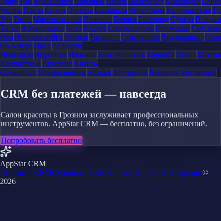
Дону
Уфа
Красноярск
Воронеж
Пермь
Волгоград
Краснодар
Сара
Челны
Пенза
Киров
Липецк
Балашиха
Чебоксары
Калининград
Ту
Удэ
Тверь
Магнитогорск
Иваново
Брянск
Белгород
Сургут
Влади
Тагил
Архангельск
Чита
Калуга
Симферополь
Волжский
Смоленс
Ола
Новороссийск
Химки
Таганрог
Сыктывкар
Владикавказ
Сева
на-Амуре
Орёл
Великий
Новгород
Норильск
Нальчик
Благовещенск
Королёв
Псков
Мыти
Камчатский
Армавир
Южно-
Сахалинск
Северодвинск
Абакан
Уссурийск
Каменск-Уральский
CRM без платежей — навсегда
Салон красоты в Грозном заслуживает профессиональных
инструментов. AppStar CRM — бесплатно, без ограничений.
Попробовать бесплатно
AppStar CRM
Что такое CRM
Сущности CRM
Почему AppStar
Интеграции
©
2026