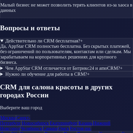
Малый бизнес не может позволить терять клиентов из-за хаоса в
данных
Вопросы и ответы
Действительно ли CRM бесплатная?
+
Да, AppStar CRM полностью бесплатна. Без скрытых платежей,
без ограничений по пользователям, контактам или сделкам. Мы
зарабатываем на корпоративных решениях для крупного
бизнеса.
Чем AppStar CRM отличается от Битрикс24 и amoCRM?
+
Нужно ли обучение для работы в CRM?
+
CRM
для салона красоты
в других
городах России
Выберите ваш город
Москва
Санкт-
Петербург
Новосибирск
Екатеринбург
Казань
Нижний
Новгород
Челябинск
Самара
Омск
Ростов-на-