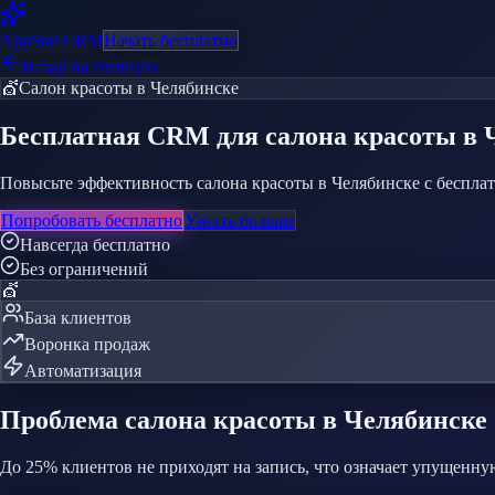
AppStar
CRM
Начать бесплатно
Назад на главную
💇
Салон красоты
в Челябинске
Бесплатная CRM
для салона красоты
в 
Повысьте эффективность салона красоты в Челябинске с бесплат
Попробовать бесплатно
Узнать больше
Навсегда бесплатно
Без ограничений
💇
База клиентов
Воронка продаж
Автоматизация
Проблема
салона красоты
в Челябинске
До 25% клиентов не приходят на запись, что означает упущенн