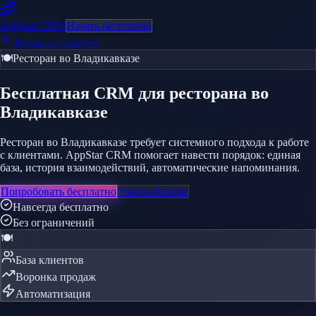
AppStar
CRM
Начать бесплатно
Назад на главную
🍽️
Ресторан
во Владикавказе
Бесплатная CRM
для ресторана
во
Владикавказе
Ресторан во Владикавказе требует системного подхода к работе
с клиентами. AppStar CRM помогает навести порядок: единая
база, история взаимодействий, автоматические напоминания.
Попробовать бесплатно
Узнать больше
Навсегда бесплатно
Без ограничений
🍽️
База клиентов
Воронка продаж
Автоматизация