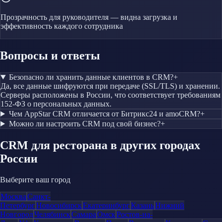
Прозрачность для руководителя — видна загрузка и
эффективность каждого сотрудника
Вопросы и ответы
Безопасно ли хранить данные клиентов в CRM?
+
Да, все данные шифруются при передаче (SSL/TLS) и хранении.
Серверы расположены в России, что соответствует требованиям
152-ФЗ о персональных данных.
Чем AppStar CRM отличается от Битрикс24 и amoCRM?
+
Можно ли настроить CRM под свой бизнес?
+
CRM
для ресторана
в других городах
России
Выберите ваш город
Москва
Санкт-
Петербург
Новосибирск
Екатеринбург
Казань
Нижний
Новгород
Челябинск
Самара
Омск
Ростов-на-