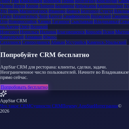
Дону
Уфа
Красноярск
Воронеж
Пермь
Волгоград
Краснодар
Сара
Челны
Пенза
Киров
Липецк
Балашиха
Чебоксары
Калининград
Ту
Удэ
Тверь
Магнитогорск
Иваново
Брянск
Белгород
Сургут
Влади
Тагил
Архангельск
Чита
Калуга
Симферополь
Волжский
Смоленс
Ола
Новороссийск
Химки
Таганрог
Сыктывкар
Владикавказ
Сева
на-Амуре
Орёл
Великий
Новгород
Норильск
Нальчик
Благовещенск
Королёв
Псков
Мыти
Камчатский
Армавир
Южно-
Сахалинск
Северодвинск
Абакан
Уссурийск
Каменск-Уральский
Попробуйте CRM бесплатно
AppStar CRM для ресторана: клиенты, сделки, задачи.
Неограниченное число пользователей. Начните во Владикавказе
прямо сейчас.
Попробовать бесплатно
AppStar CRM
Что такое CRM
Сущности CRM
Почему AppStar
Интеграции
©
2026